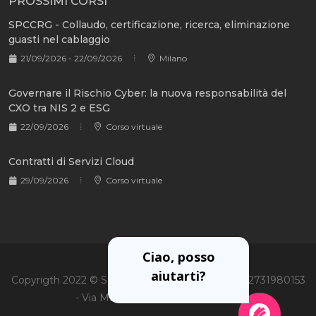
PROSSIMI CORSI
SPCCRG - Collaudo, certificazione, ricerca, eliminazione
guasti nel cablaggio
21/09/2026 - 22/09/2026
Milano
Governare il Rischio Cyber: la nuova responsabilità del
CXO tra NIS 2 e ESG
22/09/2026
Corso virtuale
Contratti di Servizi Cloud
29/09/2026
Corso virtuale
Ciao, posso
aiutarti?
Copyrigth 2022 © Soiel International Srl - P.Iva 02731980153
- Via Martiri Oscuri 3, 20125 Milano