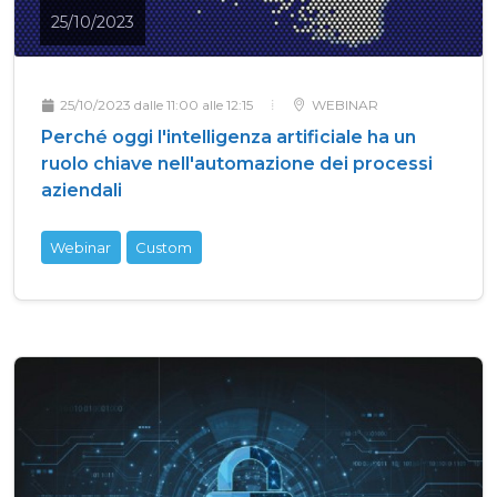
25/10/2023
25/10/2023 dalle 11:00 alle 12:15
WEBINAR
Perché oggi l'intelligenza artificiale ha un
ruolo chiave nell'automazione dei processi
aziendali
Webinar
Custom