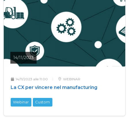
14/11/2023
14/11/2023 alle 11:00
WEBINAR
La CX per vincere nel manufacturing
Webinar
Custom