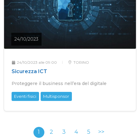
24/10/2023
24/10/2023 alle 09:00
TORINO
Sicurezza ICT
Proteggere il business nell’era del digitale
Eventi fisici
Multisponsor
1
2
3
4
5
>>