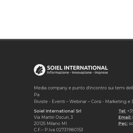
Media company e punto d’incontro sui temi del
Pa
Riviste - Eventi – Webinar – Corsi - Marketing 
Soiel International Srl
Tel:
+3
Via Martiri Oscuri, 3
Email:
20125 Milano MI
Pec:
so
C.F.– P.Iva 02731980153