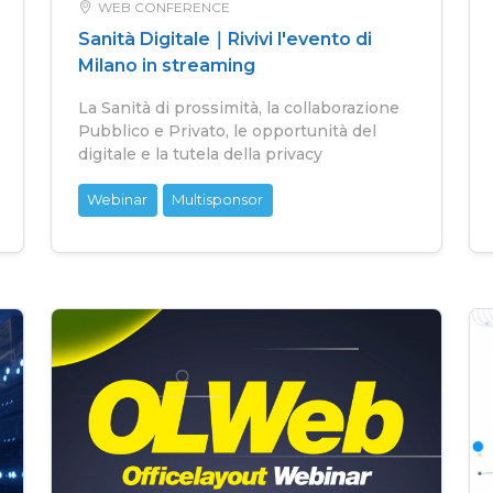
WEB CONFERENCE
Sanità Digitale｜Rivivi l'evento di
Milano in streaming
La Sanità di prossimità, la collaborazione
Pubblico e Privato, le opportunità del
digitale e la tutela della privacy
Webinar
Multisponsor