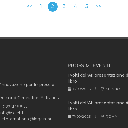
<<
1
2
3
4
5
>>
PROSSIMI EVENTI
I volti dell'AI: presentazione 
libro
l’innovazione per Imprese e
15/09/2026
MILANO
e Demand Generation Activities
I volti dell'AI: presentazione 
9 0226148855
libro
info@soiel.it
17/09/2026
ROMA
ielinternational@legalmail.it