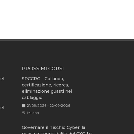
PROSSIMI CORSI
del
SPCCRG - Collaudo,
certificazione, ricerca,
eliminazione guasti nel
cablaggio
21/09/2026 - 22/09/2026
del
Milano
Governare il Rischio Cyber: la
nuova responsabilità del CXO tra