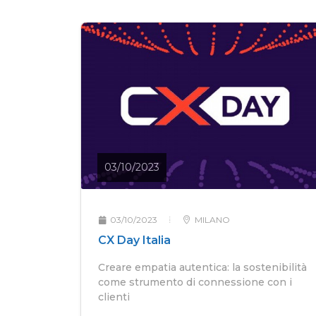
03/10/2023
03/10/2023
MILANO
CX Day Italia
Creare empatia autentica: la sostenibilità
come strumento di connessione con i
clienti