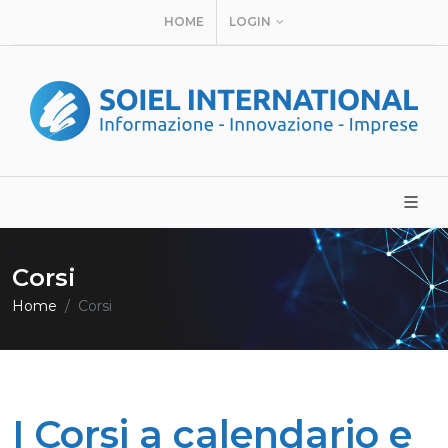
HOME
LOGIN
Corsi
Home
Corsi
I Corsi a calendario e