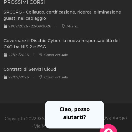
PROSSIMI CORSI
SPCCRG - Collaudo, certificazione, ricerca, eliminazione
guasti nel cablaggio
21/09/2026 - 22/09/2026
Milano
Governare il Rischio Cyber: la nuova responsabilità del
CXO tra NIS 2 e ESG
22/09/2026
Corso virtuale
Contratti di Servizi Cloud
29/09/2026
Corso virtuale
Ciao, posso
aiutarti?
Copyrigth 2022 © Soiel International Srl - P.Iva 02731980153
- Via Martiri Oscuri 3, 20125 Milano