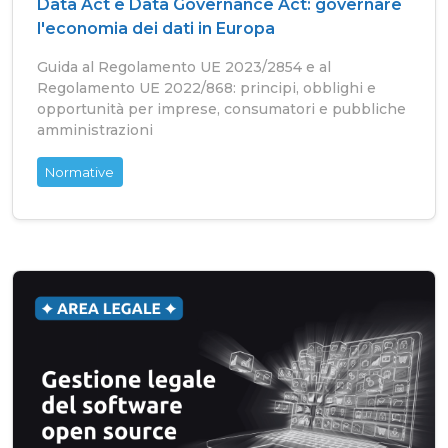
Data Act e Data Governance Act: governare
l'economia dei dati in Europa
Guida al Regolamento UE 2023/2854 e al
Regolamento UE 2022/868: principi, obblighi e
opportunità per imprese, consumatori e pubbliche
amministrazioni
Normative