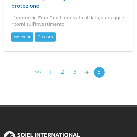
protezione
L’approccio Zero Trust applicato al dato, vantaggi e
ritorni sull’investimento
Webinar
Custom
<<
1
2
3
4
5