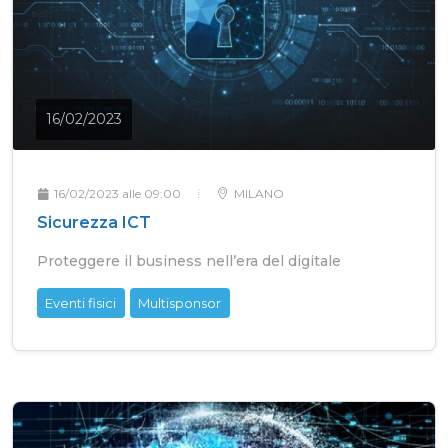
16/02/2023
16/02/2023 alle 09:00
MILANO
Sicurezza ICT
Proteggere il business nell’era del digitale
Eventi fisici
Multisponsor