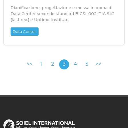
Pianificazione, progettazione e messa in opera di
Data Center secondo standard BICSI-002, TIA 942
(last rev.) e Uptime Institute
Data Center
<<
1
2
3
4
5
>>