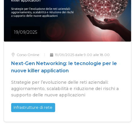
19/09/2025
Corso Online
19/09/2025 dalle 9.00 alle 18.00
Next-Gen Networking: le tecnologie per le
nuove killer application
Strategie per l’evoluzione delle reti aziendali:
aggiornamento, scalabilità e riduzione dei rischi a
supporto delle nuove applicazioni
Infrastrutture di rete