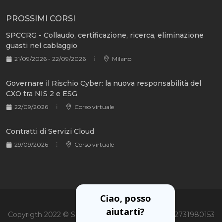
PROSSIMI CORSI
SPCCRG - Collaudo, certificazione, ricerca, eliminazione
guasti nel cablaggio
21/09/2026 - 22/09/2026
Milano
Governare il Rischio Cyber: la nuova responsabilità del
CXO tra NIS 2 e ESG
22/09/2026
Corso virtuale
Contratti di Servizi Cloud
29/09/2026
Corso virtuale
Ciao, posso
aiutarti?
Copyrigth 2022 © Soiel International Srl - P.Iva 02731980153