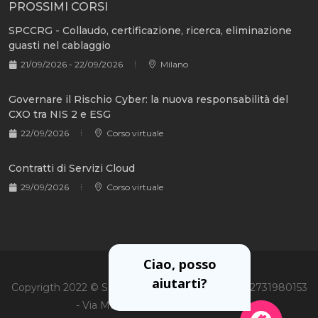
PROSSIMI CORSI
SPCCRG - Collaudo, certificazione, ricerca, eliminazione
guasti nel cablaggio
21/09/2026 - 22/09/2026
Milano
Governare il Rischio Cyber: la nuova responsabilità del
CXO tra NIS 2 e ESG
22/09/2026
Corso virtuale
Contratti di Servizi Cloud
29/09/2026
Corso virtuale
Ciao, posso
aiutarti?
Copyrigth 2022 © Soiel International Srl - P.Iva 02731980153
- Via Martiri Oscuri 3, 20125 Milano