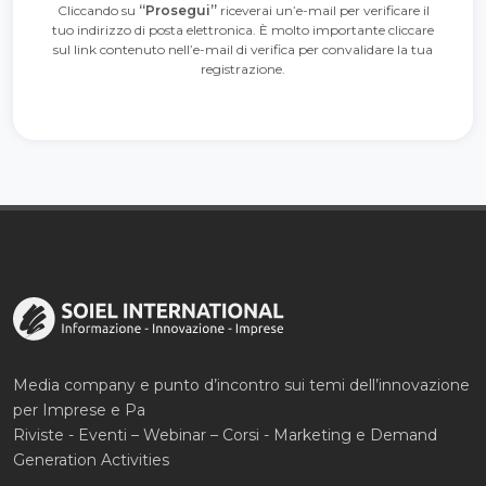
Cliccando su
“Prosegui”
riceverai un’e-mail per verificare il
tuo indirizzo di posta elettronica. È molto importante cliccare
sul link contenuto nell’e-mail di verifica per convalidare la tua
registrazione.
Media company e punto d’incontro sui temi dell’innovazione
per Imprese e Pa
Riviste - Eventi – Webinar – Corsi - Marketing e Demand
Generation Activities