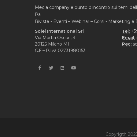
Media company e punto d’incontro sui temi del
Pa
Riviste - Eventi – Webinar – Corsi - Marketing 
Soiel International Srl
Tel:
+3
Via Martiri Oscuri, 3
Email:
20125 Milano MI
Pec:
so
C.F.– P.Iva 02731980153
Copyrigth 2022 