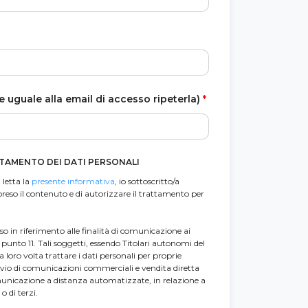
e uguale alla email di accesso ripeterla)
*
TAMENTO DEI DATI PERSONALI
 letta la
presente informativa
, io sottoscritto/a
reso il contenuto e di autorizzare il trattamento per
nso in riferimento alle finalità di comunicazione ai
l punto 11. Tali soggetti, essendo Titolari autonomi del
oro volta trattare i dati personali per proprie
invio di comunicazioni commerciali e vendita diretta
unicazione a distanza automatizzate, in relazione a
o di terzi.