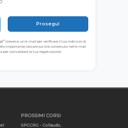
O
Prosegui
ui”
riceverai un’e-mail per verificare il tuo indirizzo di
lto importante cliccare sul link contenuto nell’e-mail
ica per convalidare la tua registrazione.
PROSSIMI CORSI
del
SPCCRG - Collaudo,