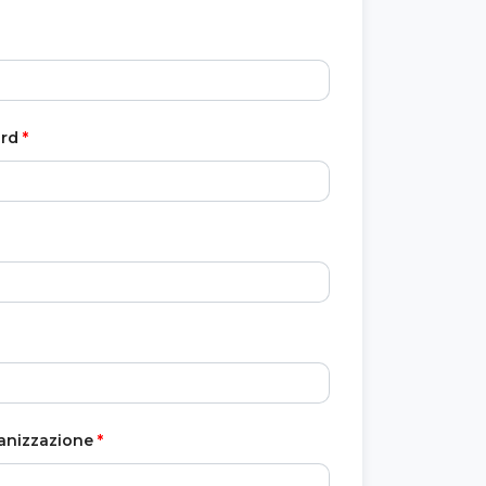
rd
*
anizzazione
*