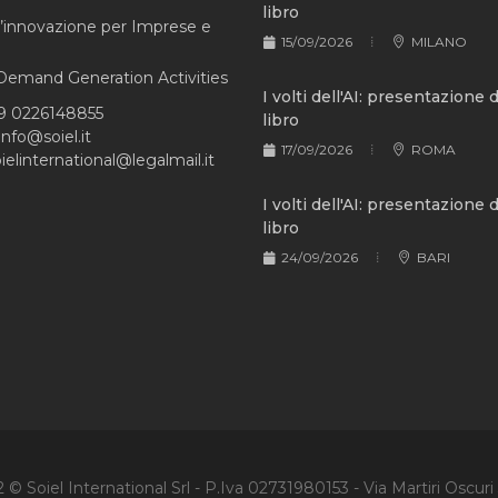
libro
l’innovazione per Imprese e
15/09/2026
MILANO
e Demand Generation Activities
I volti dell'AI: presentazione 
9 0226148855
libro
info@soiel.it
17/09/2026
ROMA
ielinternational@legalmail.it
I volti dell'AI: presentazione 
libro
24/09/2026
BARI
© Soiel International Srl - P.Iva 02731980153 - Via Martiri Oscuri