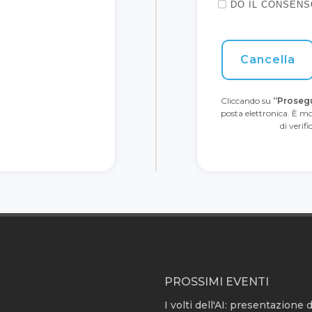
DO IL CONSENS
Cancella
Cliccando su
“Proseg
posta elettronica. È mo
di verif
PROSSIMI EVENTI
I volti dell'AI: presentazione 