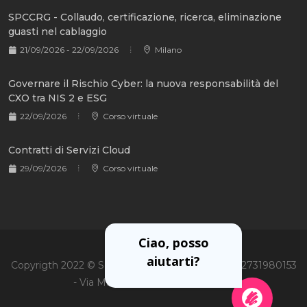
SPCCRG - Collaudo, certificazione, ricerca, eliminazione
guasti nel cablaggio
21/09/2026 - 22/09/2026
Milano
Governare il Rischio Cyber: la nuova responsabilità del
CXO tra NIS 2 e ESG
22/09/2026
Corso virtuale
Contratti di Servizi Cloud
29/09/2026
Corso virtuale
Ciao, posso
aiutarti?
Copyrigth 2022 © Soiel International Srl - P.Iva 02731980153
- Via Martiri Oscuri 3, 20125 Milano