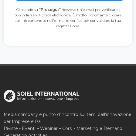
Cliccando su
“Prosegui”
riceverai un’e-mail per verificare il
tuo indirizzo di posta elettronica. È molto importante cliccare
sul link contenuto nell’e-mail di verifica per convalidare la tua
registrazione.
Media company e punto d’incontro sui temi dell’innovazione
per Imprese e Pa
Riviste - Eventi – Webinar – Corsi - Marketing e Demand
Generation Activities