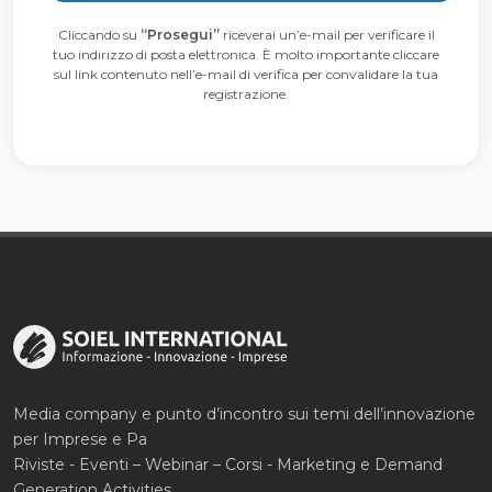
Cliccando su
“Prosegui”
riceverai un’e-mail per verificare il
tuo indirizzo di posta elettronica. È molto importante cliccare
sul link contenuto nell’e-mail di verifica per convalidare la tua
registrazione.
Media company e punto d’incontro sui temi dell’innovazione
per Imprese e Pa
Riviste - Eventi – Webinar – Corsi - Marketing e Demand
Generation Activities