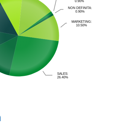
0.90%
NON DEFINITA:
0.90%
MARKETING:
10.50%
SALES:
26.40%
a