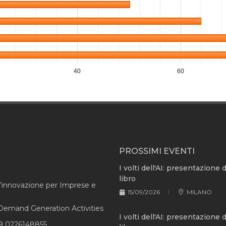
40
60
PROSSIMI EVENTI
I volti dell'AI: presentazione 
libro
l’innovazione per Imprese e
15/09/2026
MILANO
e Demand Generation Activities
I volti dell'AI: presentazione 
9 0226148855