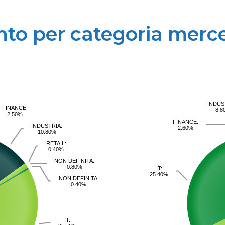
to per categoria merc
INDUS
FINANCE:
8.8
2.50%
FINANCE:
INDUSTRIA:
2.60%
10.80%
RETAIL:
0.40%
NON DEFINITA:
0.80%
IT:
25.40%
NON DEFINITA:
0.40%
IT: