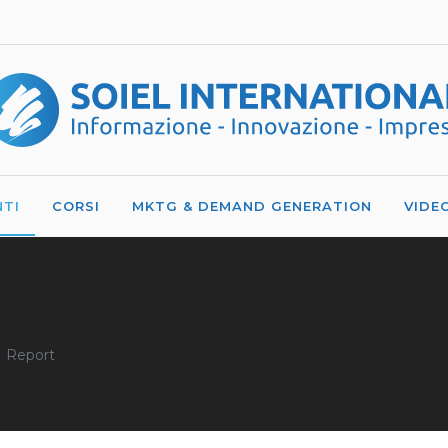
NTI
CORSI
MKTG & DEMAND GENERATION
VIDE
Report