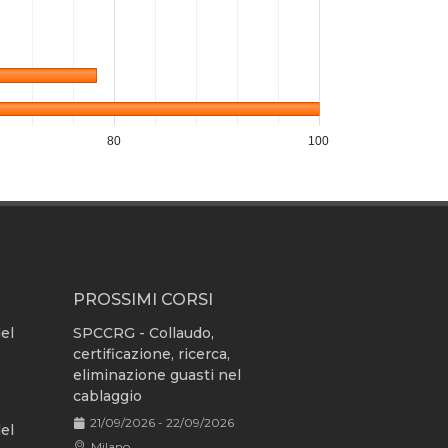
80
100
PROSSIMI CORSI
del
SPCCRG - Collaudo,
certificazione, ricerca,
eliminazione guasti nel
cablaggio
21/09/2026 - 22/09/2026
del
Milano