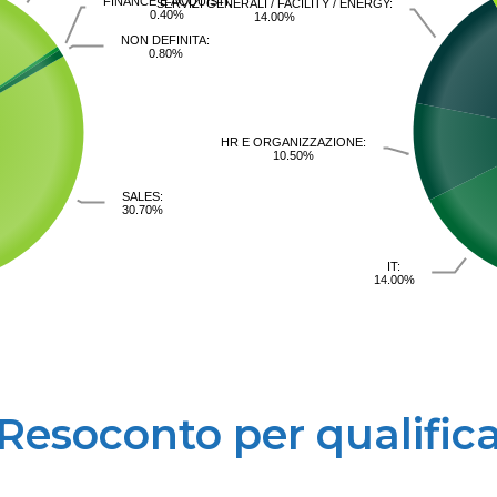
FINANCE E ACQUISTI:
SERVIZI GENERALI / FACILITY / ENERGY:
0.40%
14.00%
NON DEFINITA:
0.80%
HR E ORGANIZZAZIONE:
10.50%
SALES:
30.70%
IT:
14.00%
Resoconto per qualific