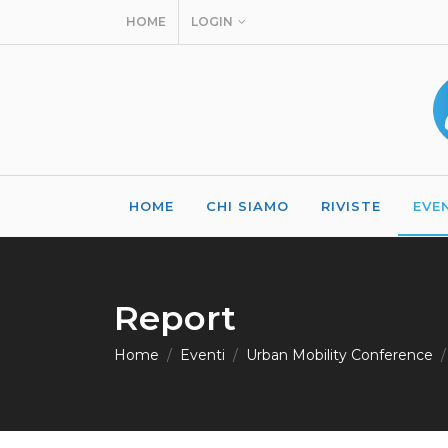
HOME
LOGIN
HOME
CHI SIAMO
RIVISTE
EVE
Report
Home
Eventi
Urban Mobility Conference