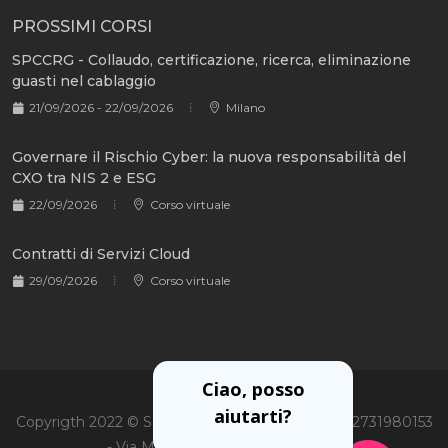
PROSSIMI CORSI
SPCCRG - Collaudo, certificazione, ricerca, eliminazione
guasti nel cablaggio
21/09/2026 - 22/09/2026
Milano
Governare il Rischio Cyber: la nuova responsabilità del
CXO tra NIS 2 e ESG
22/09/2026
Corso virtuale
Contratti di Servizi Cloud
29/09/2026
Corso virtuale
Ciao, posso
aiutarti?
Copyrigth 2022 © Soiel International Srl - P.Iva 02731980153
- Via Martiri Oscuri 3, 20125 Milano