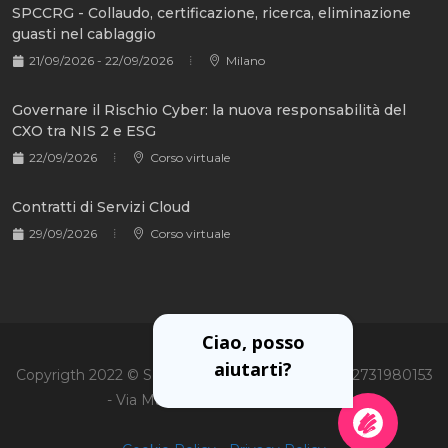
SPCCRG - Collaudo, certificazione, ricerca, eliminazione
guasti nel cablaggio
21/09/2026 - 22/09/2026
Milano
Governare il Rischio Cyber: la nuova responsabilità del
CXO tra NIS 2 e ESG
22/09/2026
Corso virtuale
Contratti di Servizi Cloud
29/09/2026
Corso virtuale
Ciao, posso
aiutarti?
Copyrigth 2022 © Soiel International Srl - P.Iva 02731980153
- Via Martiri Oscuri 3, 20125 Milano