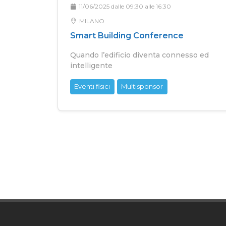
11/06/2025 dalle 09:30 alle 16:30
MILANO
Smart Building Conference
Quando l’edificio diventa connesso ed
intelligente
Eventi fisici
Multisponsor