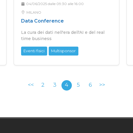
04/06/2025 dalle 09:30 alle 16:00
MILANO
Data Conference
La cura dei dati nell'era dell'AI e del real
time business
Eventi fisici
Multisponsor
<<
2
3
4
5
6
>>