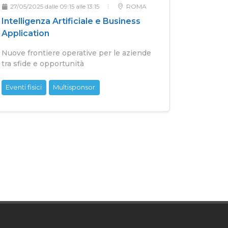
27/05/2025 dalle 09:15 alle 13:15
ROMA
Intelligenza Artificiale e Business
Application
Nuove frontiere operative per le aziende
tra sfide e opportunità
Eventi fisici
Multisponsor