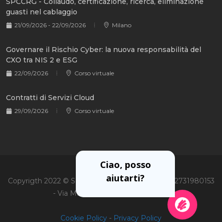
SPCCRG - Collaudo, certificazione, ricerca, eliminazione
guasti nel cablaggio
21/09/2026 - 22/09/2026
Milano
Governare il Rischio Cyber: la nuova responsabilità del
CXO tra NIS 2 e ESG
22/09/2026
Corso virtuale
Contratti di Servizi Cloud
29/09/2026
Corso virtuale
Ciao, posso
aiutarti?
Copyrigth 2022 © Soiel International Srl - P.Iva 02731980153
- Via Martiri Oscuri 3, 20125 Milano
Cookie Policy
-
Privacy Policy