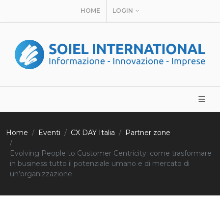
HOME
LOGIN
Home
Eventi
CX DAY Italia
Partner zone
Evolving People to Customer Centricity: come trasformare
in business tutto il potenziale umano e di mercato di
un’organizzazione