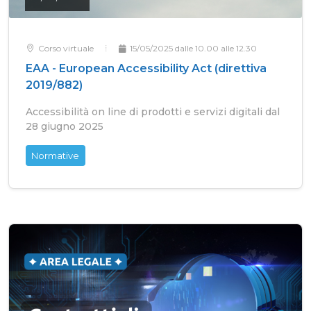
Corso virtuale
15/05/2025 dalle 10.00 alle 12.30
EAA - European Accessibility Act (direttiva
2019/882)
Accessibilità on line di prodotti e servizi digitali dal
28 giugno 2025
Normative