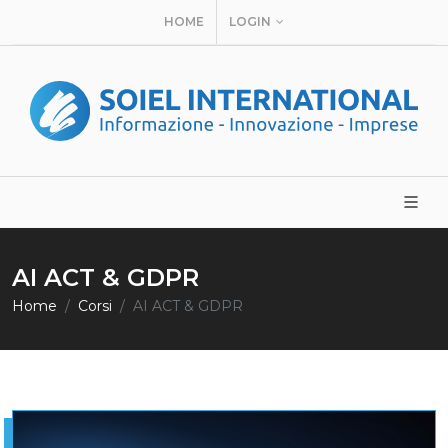
HOME
LOGIN
AI ACT & GDPR
Home
Corsi
AI ACT & GDPR