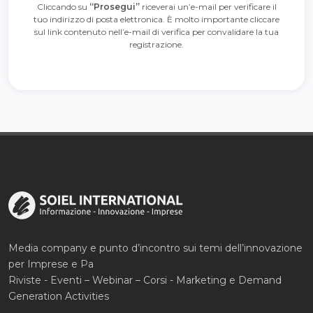
Cliccando su
“Prosegui”
riceverai un’e-mail per verificare il
tuo indirizzo di posta elettronica. È molto importante cliccare
sul link contenuto nell’e-mail di verifica per convalidare la tua
registrazione.
Media company e punto d’incontro sui temi dell’innovazione
per Imprese e Pa
Riviste - Eventi – Webinar – Corsi - Marketing e Demand
Generation Activities