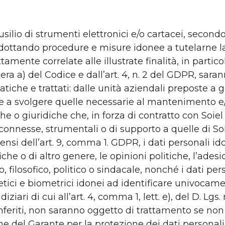
ausilio di strumenti elettronici e/o cartacei, secon
dottando procedure e misure idonee a tutelarne la 
mente correlate alle illustrate finalità, in particola
ttera a) del Codice e dall’art. 4, n. 2 del GDPR, sa
che e trattati: dalle unità aziendali preposte a ge
ate a svolgere quelle necessarie al mantenimento 
he o giuridiche che, in forza di contratto con Soiel I
connesse, strumentali o di supporto a quelle di Soiel 
sensi dell’art. 9, comma 1. GDPR, i dati personali ido
fiche o di altro genere, le opinioni politiche, l’adesi
, filosofico, politico o sindacale, nonché i dati pers
netici e biometrici idonei ad identificare univocam
udiziari di cui all’art. 4, comma 1, lett. e), del D. Lg
eriti, non saranno oggetto di trattamento se non 
ne del Garante per la protezione dei dati personali,