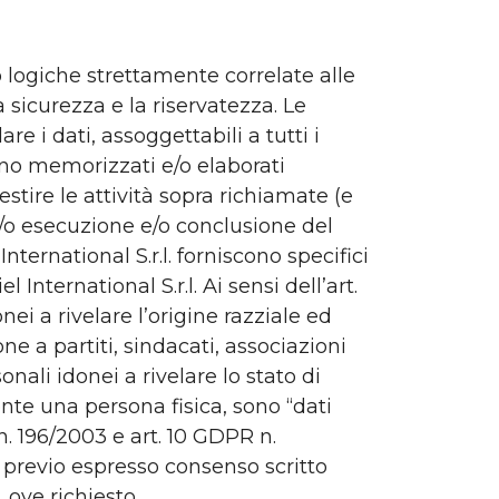
do logiche strettamente correlate alle
sicurezza e la riservatezza. Le
re i dati, assoggettabili a tutti i
ranno memorizzati e/o elaborati
stire le attività sopra richiamate (e
e/o esecuzione e/o conclusione del
nternational S.r.l. forniscono specifici
International S.r.l. Ai sensi dell’art.
nei a rivelare l’origine razziale ed
one a partiti, sindacati, associazioni
onali idonei a rivelare lo stato di
ente una persona fisica, sono “dati
s. n. 196/2003 e art. 10 GDPR n.
previo espresso consenso scritto
 ove richiesto.