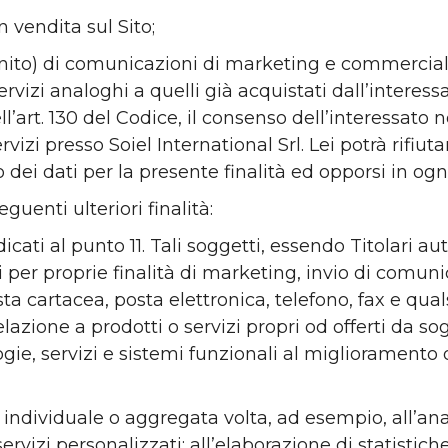
n vendita sul Sito;
 fornito) di comunicazioni di marketing e commerciali
vizi analoghi a quelli già acquistati dall’interessat
’art. 130 del Codice, il consenso dell’interessato n
rvizi presso Soiel International Srl. Lei potrà rifi
zo dei dati per la presente finalità ed opporsi in 
uenti ulteriori finalità:
dicati al punto 11. Tali soggetti, essendo Titolari
ali per proprie finalità di marketing, invio di comun
ta cartacea, posta elettronica, telefono, fax e qua
lazione a prodotti o servizi propri od offerti da so
ogie, servizi e sistemi funzionali al miglioramento
individuale o aggregata volta, ad esempio, all’anali
ervizi personalizzati; all’elaborazione di statistich