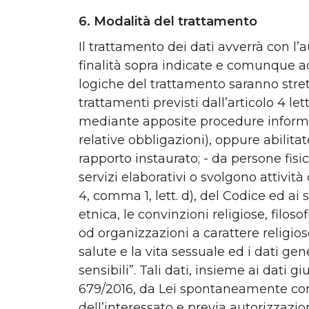
6. Modalità del trattamento
Il trattamento dei dati avverrà con l’
finalità sopra indicate e comunque a
logiche del trattamento saranno stretta
trattamenti previsti dall’articolo 4 le
mediante apposite procedure informati
relative obbligazioni), oppure abilit
rapporto instaurato; - da persone fisic
servizi elaborativi o svolgono attività 
4, comma 1, lett. d), del Codice ed ai 
etnica, le convinzioni religiose, filoso
od organizzazioni a carattere religioso
salute e la vita sessuale ed i dati ge
sensibili”. Tali dati, insieme ai dati gi
679/2016, da Lei spontaneamente conf
dell’interessato e previa autorizzazio