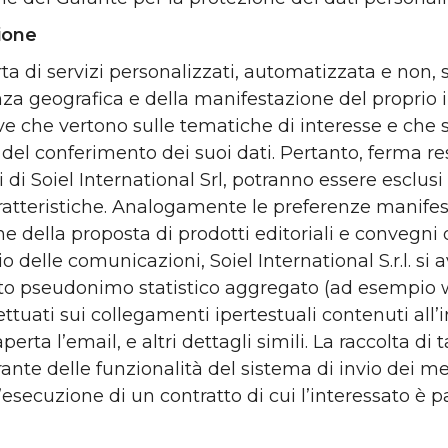
ione
rta di servizi personalizzati, automatizzata e non, 
nza geografica e della manifestazione del proprio 
ive che vertono sulle tematiche di interesse e che 
el conferimento dei suoi dati. Pertanto, ferma rest
di Soiel International Srl, potranno essere esclu
 caratteristiche. Analogamente le preferenze manif
ine della proposta di prodotti editoriali e convegni
 delle comunicazioni, Soiel International S.r.l. si 
nto pseudonimo statistico aggregato (ad esempio 
ettuati sui collegamenti ipertestuali contenuti all’
rta l’email, e altri dettagli simili. La raccolta di ta
rante delle funzionalità del sistema di invio dei m
 l’esecuzione di un contratto di cui l’interessato è p