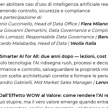
per abilitare casi d’uso di intelligenza artificiale re
nendo controllo, sicurezza e compliance
a partecipazione di:
erio Cucciniello,
Head of Data Office |
Fiera Milano
a Giovanni Demartini, Data Governance e Compli
lo Lomazzi, Responsabile Data Governance |
Ban
cardo Malabarba, Head of Data |
Veolia Italia
Smarter AI for All: due anni dopo — lezioni, cost
olo tecnologia: l’AI ridisegna ruoli, processi e deci
rmance e controllo, salvaguardare la proprietà inte
 con scelte architetturali corrette e formare le perso
andro Gabrielli, Mid Market Sales Manager |
Leno
Dall’Effetto WOW al Valore: come rendere l’AI r
può stupire, ma il vero valore emerge quando entra 