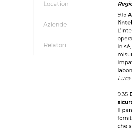
Location
Regi
9.15
A
l'inte
Aziende
L’Int
opera
Relatori
in sé
misur
impat
labor
Luca 
9.35
D
sicur
Il pa
forni
che s