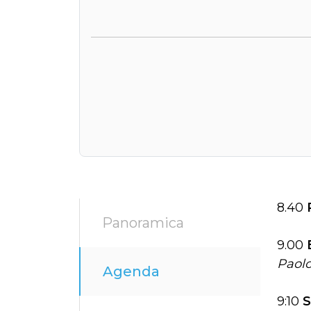
8.40
Panoramica
9.00
Paolo
Agenda
9:10
S