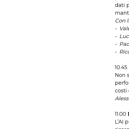
dati 
mante
Con l
• Val
•
Luc
• Pao
• Ric
10.45
Non s
perfo
costi
Aless
11.00
L’AI 