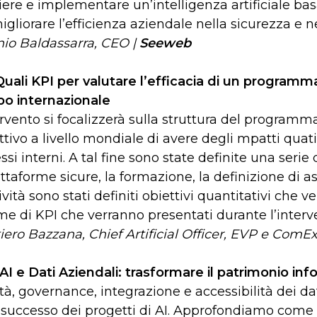
iere e implementare un’intelligenza artificiale ba
igliorare l’efficienza aziendale nella sicurezza e ne
io Baldassarra, CEO |
Seeweb
Quali KPI per valutare l’efficacia di un programm
o internazionale
ervento si focalizzerà sulla struttura del program
ettivo a livello mondiale di avere degli mpatti quati
si interni. A tal fine sono state definite una serie di
attaforme sicure, la formazione, la definizione di a
tività sono stati definiti obiettivi quantitativi che 
me di KPI che verranno presentati durante l’interv
iero Bazzana, Chief Artificial Officer, EVP e ComEx
AI e Dati Aziendali: trasformare il patrimonio inf
tà, governance, integrazione e accessibilità dei dati
l successo dei progetti di AI. Approfondiamo come 