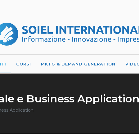
NTI
CORSI
MKTG & DEMAND GENERATION
VIDE
iale e Business Applicatio
iness Application