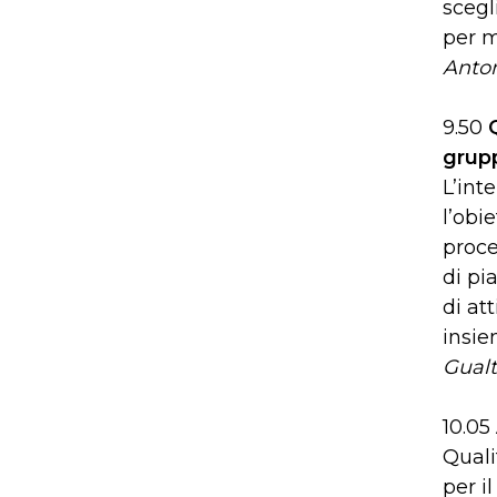
scegl
per m
Anton
9.50
grupp
L’int
l’obi
proces
di pi
di at
insie
Gualt
10.05
Quali
per i