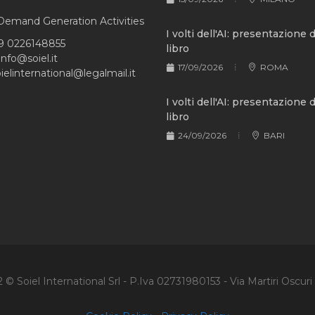
e Demand Generation Activities
I volti dell'AI: presentazione 
9 0226148855
libro
info@soiel.it
17/09/2026
ROMA
ielinternational@legalmail.it
I volti dell'AI: presentazione 
libro
24/09/2026
BARI
© Soiel International Srl - P.Iva 02731980153 - Via Martiri Oscuri