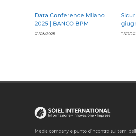
Data Conference Milano
Sicur
2025 | BANCO BPM
giug
01/08/2025
11/07/20
Media company e punto d’incontro sui temi del