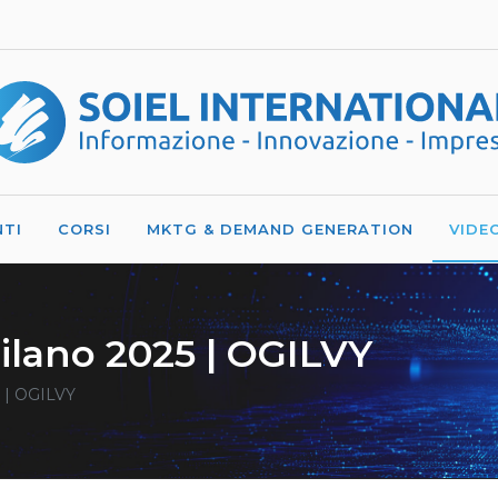
NTI
CORSI
MKTG & DEMAND GENERATION
VIDE
ilano 2025 | OGILVY
 | OGILVY