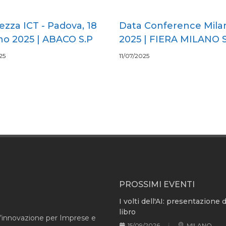
ezza ICT - Padova, 18
Data Conference Mila
no 2025 | ABACO S.P
2025 | FIERA MILANO S
25
11/07/2025
PROSSIMI EVENTI
I volti dell'AI: presentazione 
libro
l’innovazione per Imprese e
15/09/2026
MILANO