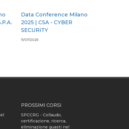
no
Data Conference Milano
.P.A.
2025 | CSA - CYBER
SECURITY
11/07/2025
PROSSIMI CORSI
del
SPCCRG - Collaudo,
certificazione, ricerca,
eliminazione guasti nel