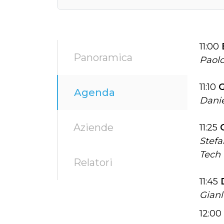
11:00
Panoramica
Paolo
11:10
G
Agenda
Danie
Aziende
11:25
Stefa
Tech
Relatori
11:45
Gianl
12:0