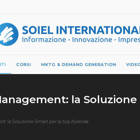
NTI
CORSI
MKTG & DEMAND GENERATION
VIDE
anagement: la Soluzione 
: la Soluzione Smart per la tua Azienda