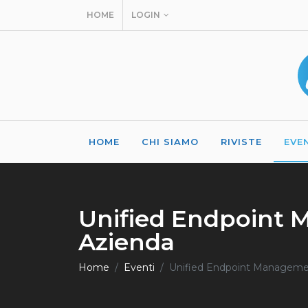
HOME
LOGIN
HOME
CHI SIAMO
RIVISTE
EVE
Unified Endpoint M
Azienda
Home
Eventi
Unified Endpoint Management