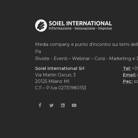
Media company e punto d’incontro sui temi del
Pa
Riviste - Eventi – Webinar – Corsi - Marketing 
Soiel International Srl
Tel:
+3
Via Martiri Oscuri, 3
Email:
20125 Milano MI
Pec:
so
C.F.– P.Iva 02731980153