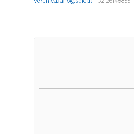
veronica.fano@soiel.it
-
02 26148855