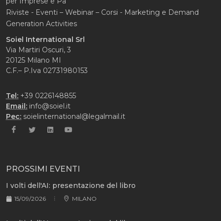
per Imprese e Pa
Riviste - Eventi – Webinar – Corsi - Marketing e Demand
Generation Activities
Soiel International Srl
Via Martiri Oscuri, 3
20125 Milano MI
C.F.– P.Iva 02731980153
Tel:
+39 0226148855
Email:
info@soiel.it
Pec:
soielinternational@legalmail.it
PROSSIMI EVENTI
I volti dell'AI: presentazione del libro
15/09/2026
MILANO