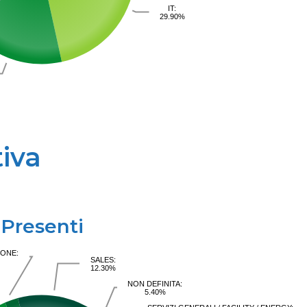
IT:
29.90%
iva
Presenti
IONE:
SALES:
12.30%
NON DEFINITA:
5.40%