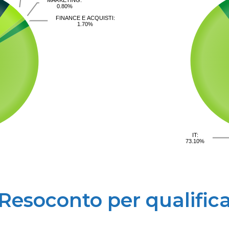
0.80%
FINANCE E ACQUISTI:
1.70%
IT:
73.10%
Resoconto per qualific