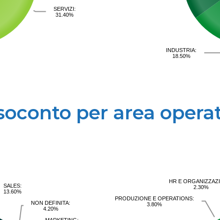
SERVIZI:
31.40%
INDUSTRIA:
18.50%
soconto per area operat
HR E ORGANIZZAZ
SALES:
2.30%
13.60%
PRODUZIONE E OPERATIONS:
NON DEFINITA:
3.80%
4.20%
MARKETING: