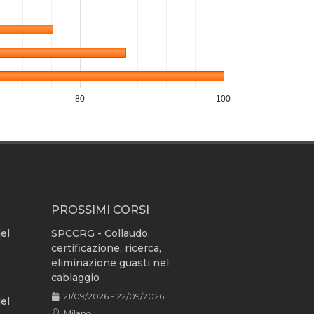
80
100
PROSSIMI CORSI
del
SPCCRG - Collaudo,
certificazione, ricerca,
eliminazione guasti nel
cablaggio
21/09/2026 - 22/09/2026
del
Milano