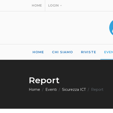
HOME
LOGIN
HOME
CHI SIAMO
RIVISTE
EVE
Report
Home
Eventi
Sicurezza ICT
Report