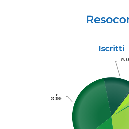
Resocon
Iscritti
PUBB
IT:
32.30%