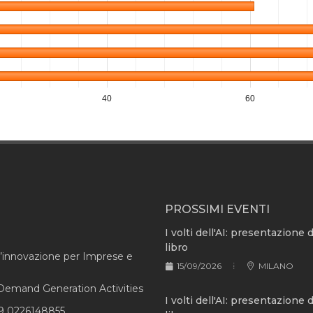
40
60
PROSSIMI EVENTI
I volti dell'AI: presentazione 
libro
l’innovazione per Imprese e
15/09/2026
MILANO
e Demand Generation Activities
I volti dell'AI: presentazione 
9 0226148855