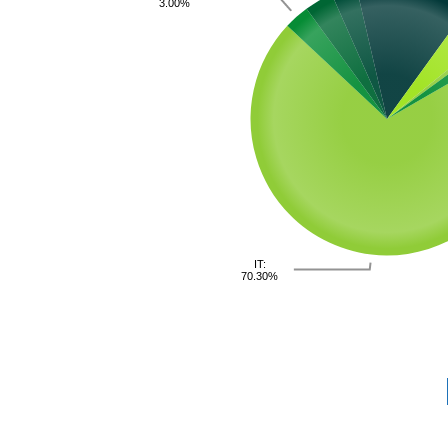
3.00%
IT:
70.30%