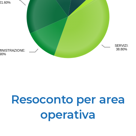
21.60%
SERVIZI:
38.80%
INISTRAZIONE:
.90%
Resoconto per area
operativa