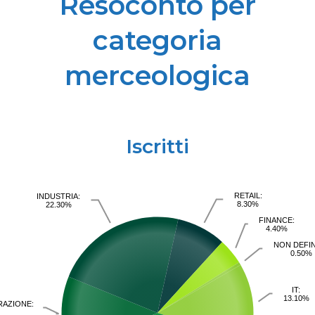
Resoconto per
categoria
merceologica
Iscritti
RETAIL:
INDUSTRIA:
8.30%
22.30%
FINANCE:
4.40%
NON DEFIN
0.50%
IT:
13.10%
RAZIONE: