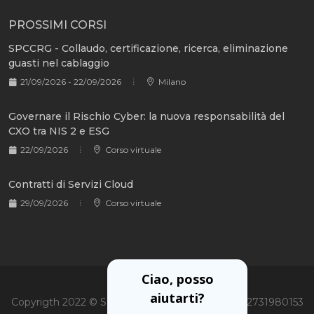
PROSSIMI CORSI
SPCCRG - Collaudo, certificazione, ricerca, eliminazione
guasti nel cablaggio
21/09/2026 - 22/09/2026
Milano
Governare il Rischio Cyber: la nuova responsabilità del
CXO tra NIS 2 e ESG
22/09/2026
Corso virtuale
Contratti di Servizi Cloud
29/09/2026
Corso virtuale
Ciao, posso
aiutarti?
Copyrigth 2022 © Soiel International Srl - P.Iva 02731980153