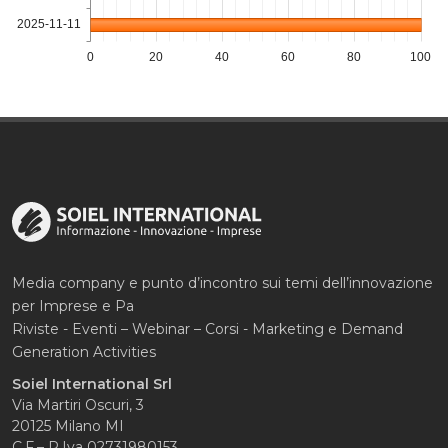
2025-11-11
0
20
40
60
80
100
Media company e punto d’incontro sui temi dell’innovazione
per Imprese e Pa
Riviste - Eventi – Webinar – Corsi - Marketing e Demand
Generation Activities
Soiel International Srl
Via Martiri Oscuri, 3
20125 Milano MI
C.F.– P.Iva 02731980153