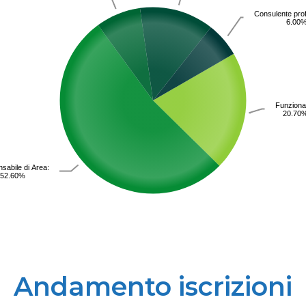
Consulente prof
6.00
Funzionar
20.70
sabile di Area:
52.60%
Andamento iscrizioni