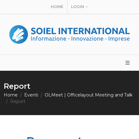
HOME
LOGIN
Report
Home
Eventi
OLMeet | Officelayout Meeting and Talk
Report