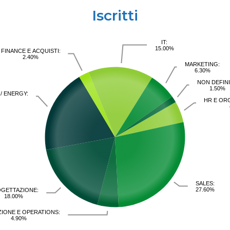
Iscritti
IT:
15.00%
FINANCE E ACQUISTI:
2.40%
MARKETING:
6.30%
NON DEFINI
1.50%
 / ENERGY:
HR E OR
SALES:
27.60%
GETTAZIONE:
18.00%
IONE E OPERATIONS:
4.90%