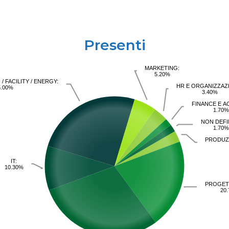
Presenti
MARKETING:
5.20%
/ FACILITY / ENERGY:
HR E ORGANIZZAZ
5.00%
3.40%
FINANCE E A
1.70
NON DEFI
1.70
PRODUZ
IT:
10.30%
PROGET
20