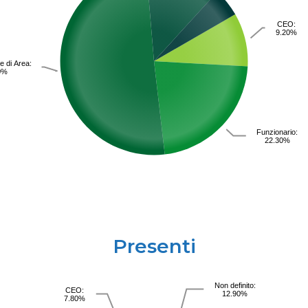
CEO:
9.20%
e di Area:
0%
Funzionario:
22.30%
Presenti
Non definito:
CEO:
12.90%
7.80%