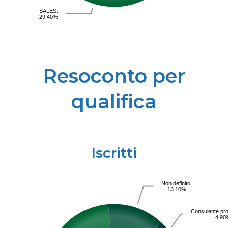
SALES:
29.40%
Resoconto per
qualifica
Iscritti
Non definito:
13.10%
Consulente pro
4.90