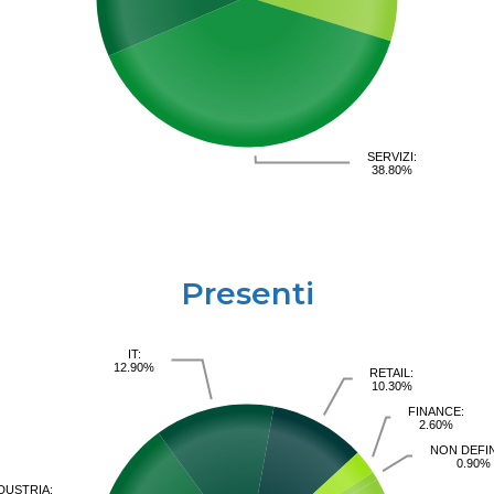
SERVIZI:
38.80%
Presenti
IT:
12.90%
RETAIL:
10.30%
FINANCE:
2.60%
NON DEFIN
0.90%
DUSTRIA: