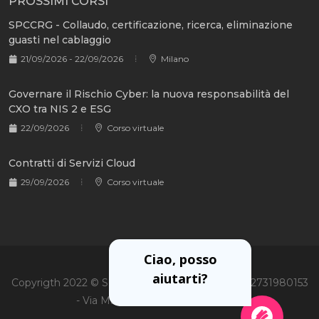
PROSSIMI CORSI
SPCCRG - Collaudo, certificazione, ricerca, eliminazione
guasti nel cablaggio
21/09/2026 - 22/09/2026
Milano
Governare il Rischio Cyber: la nuova responsabilità del
CXO tra NIS 2 e ESG
22/09/2026
Corso virtuale
Contratti di Servizi Cloud
29/09/2026
Corso virtuale
Ciao, posso
aiutarti?
Copyrigth 2022 © Soiel International Srl - P.Iva 02731980153
- Via Martiri Oscuri 3, 20125 Milano