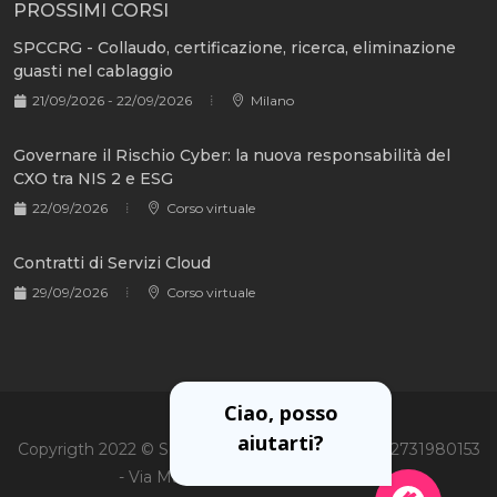
PROSSIMI CORSI
SPCCRG - Collaudo, certificazione, ricerca, eliminazione
guasti nel cablaggio
21/09/2026 - 22/09/2026
Milano
Governare il Rischio Cyber: la nuova responsabilità del
CXO tra NIS 2 e ESG
22/09/2026
Corso virtuale
Contratti di Servizi Cloud
29/09/2026
Corso virtuale
Ciao, posso
aiutarti?
Copyrigth 2022 © Soiel International Srl - P.Iva 02731980153
- Via Martiri Oscuri 3, 20125 Milano