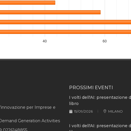
40
60
PROSSIMI EVENTI
I volti dell'AI: presentazione 
libro
l’innovazione per Imprese e
15/09/2026
MILANO
e Demand Generation Activities
I volti dell'AI: presentazione 
9 0226148855