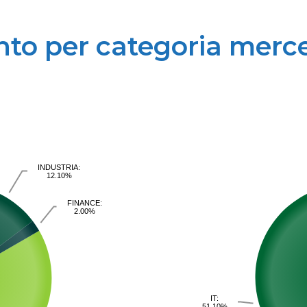
to per categoria merc
INDUSTRIA:
12.10%
FINANCE:
2.00%
IT:
51.10%