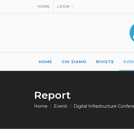
HOME
LOGIN
HOME
CHI SIAMO
RIVISTE
EVE
Report
Home
Eventi
Digital Infrastructure Confe