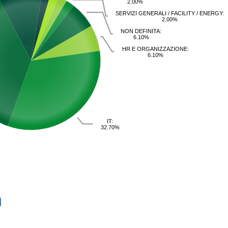
2.00%
SERVIZI GENERALI / FACILITY / ENERGY:
2.00%
NON DEFINITA:
6.10%
HR E ORGANIZZAZIONE:
6.10%
IT:
32.70%
a