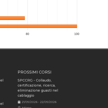
80
100
PROSSIMI CORSI
del
SPCCRG - Collaudo,
certificazione, ricerca,
eliminazione guasti nel
cablaggio
21/09/2026 - 22/09/2026
del
Milano