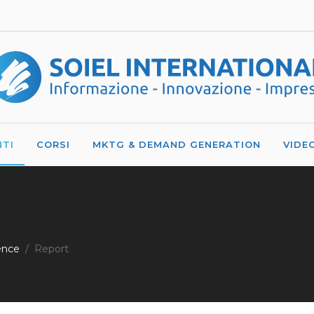
NTI
CORSI
MKTG & DEMAND GENERATION
VIDE
rence
Report