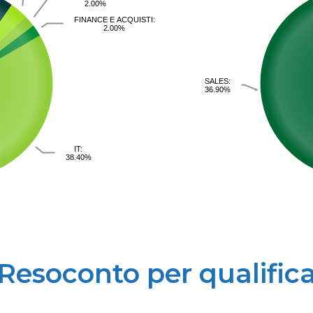
2.00%
FINANCE E ACQUISTI:
2.00%
SALES:
36.90%
IT:
38.40%
Resoconto per qualific