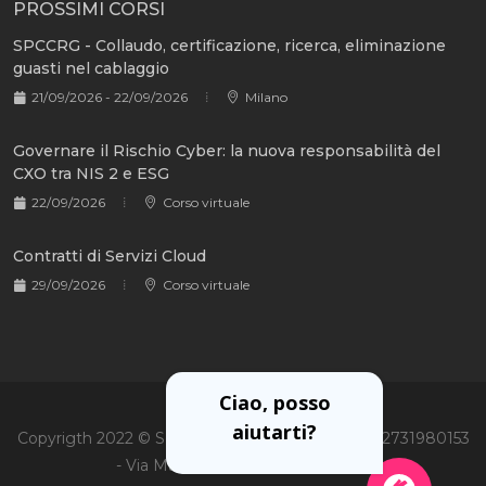
PROSSIMI CORSI
SPCCRG - Collaudo, certificazione, ricerca, eliminazione
guasti nel cablaggio
21/09/2026 - 22/09/2026
Milano
Governare il Rischio Cyber: la nuova responsabilità del
CXO tra NIS 2 e ESG
22/09/2026
Corso virtuale
Contratti di Servizi Cloud
29/09/2026
Corso virtuale
Ciao, posso
aiutarti?
Copyrigth 2022 © Soiel International Srl - P.Iva 02731980153
- Via Martiri Oscuri 3, 20125 Milano