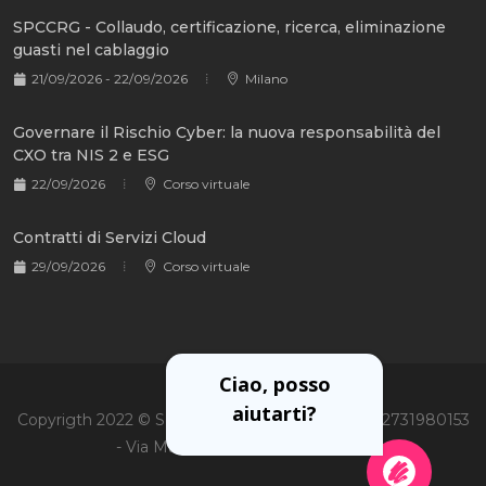
SPCCRG - Collaudo, certificazione, ricerca, eliminazione
guasti nel cablaggio
21/09/2026 - 22/09/2026
Milano
Governare il Rischio Cyber: la nuova responsabilità del
CXO tra NIS 2 e ESG
22/09/2026
Corso virtuale
Contratti di Servizi Cloud
29/09/2026
Corso virtuale
Ciao, posso
aiutarti?
Copyrigth 2022 © Soiel International Srl - P.Iva 02731980153
- Via Martiri Oscuri 3, 20125 Milano