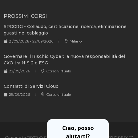
PROSSIMI CORSI
SPCCRG - Collaudo, certificazione, ricerca, eliminazione
guasti nel cablaggio
21/09/2026 - 22/09/2026
Milano
Governare il Rischio Cyber: la nuova responsabilità del
CXO tra NIS 2 e ESG
22/09/2026
Corso virtuale
Contratti di Servizi Cloud
29/09/2026
Corso virtuale
Ciao, posso
aiutarti?
Copyrigth 2022 © Soiel International Srl - P.Iva 02731980153