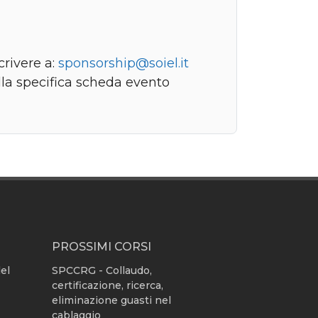
crivere a:
sponsorship@soiel.it
lla specifica scheda evento
PROSSIMI CORSI
del
SPCCRG - Collaudo,
certificazione, ricerca,
eliminazione guasti nel
cablaggio