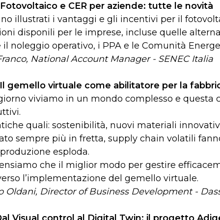
Fotovoltaico e CER per aziende: tutte le novità
no illustrati i vantaggi e gli incentivi per il fotov
ioni disponili per le imprese, incluse quelle alterna
il noleggio operativo, i PPA e le Comunità Energe
Franco, National Account Manager - SENEC Italia
Il gemello virtuale come abilitatore per la fabbri
iorno viviamo in un mondo complesso e questa com
ttivi.
iche quali: sostenibilità, nuovi materiali innovativ
to sempre più in fretta, supply chain volatili fann
 produzione esploda.
ensiamo che il miglior modo per gestire efficace
verso l’implementazione del gemello virtuale.
 Oldani, Director of Business Development - Das
al Visual control al Digital Twin: il progetto Adig