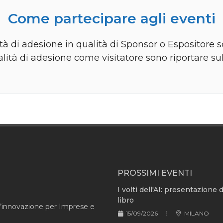
Come partecipare agli eventi
à di adesione in qualità di Sponsor o Espositore s
lità di adesione come visitatore sono riportare su
PROSSIMI EVENTI
I volti dell'AI: presentazione 
libro
l’innovazione per Imprese e
15/09/2026
MILANO