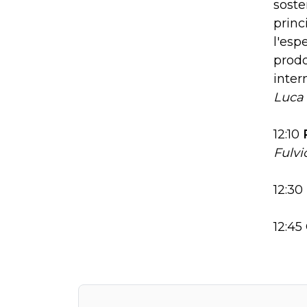
soste
princ
l'esp
prodo
inter
Luca 
12:10
Fulvi
12:30
12:45