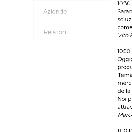
10:30
Aziende
Saran
soluz
come 
Relatori
Vito 
10:50
Oggig
produ
Temat
merca
della
Noi p
attra
Marco
11:10
D