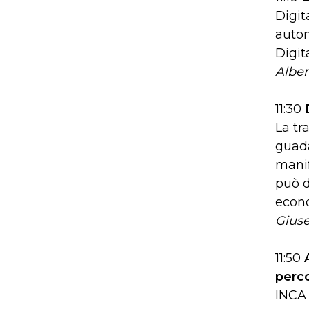
Digit
autom
Digit
Alber
11:30
La tr
guad
manif
può d
econo
Giuse
11:50
perc
INCA 