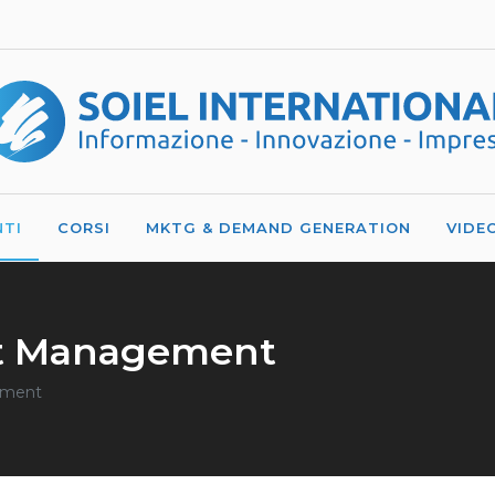
NTI
CORSI
MKTG & DEMAND GENERATION
VIDE
et Management
ement