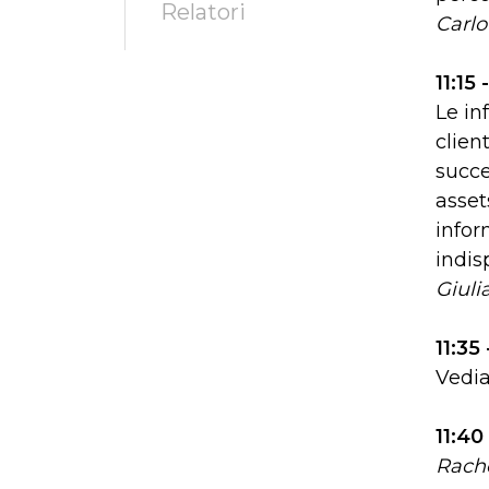
Relatori
Carlo
11:15
Le in
clien
succe
asset
infor
indis
Giul
11:35
Vedia
11:40
Rache