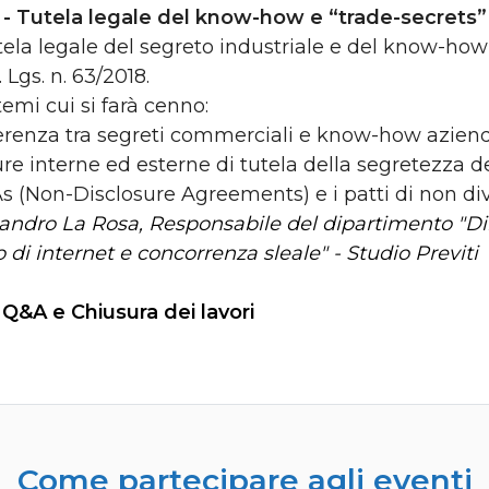
0
- Tutela legale del know-how e “trade-secrets”
tela legale del segreto industriale e del know-how
. Lgs. n. 63/2018.
 temi cui si farà cenno:
ferenza tra segreti commerciali e know-how azien
ure interne ed esterne di tutela della segretezza d
s (Non-Disclosure Agreements) e i patti di non div
andro La Rosa, Responsabile del dipartimento "Dirit
to di internet e concorrenza sleale" - Studio Previti
 Q&A e Chiusura dei lavori
Come partecipare agli eventi