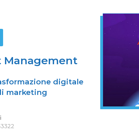
et Management
rasformazione digitale
di marketing
i
53322