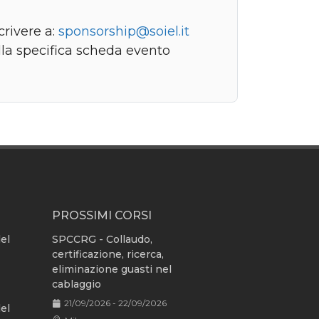
crivere a:
sponsorship@soiel.it
lla specifica scheda evento
PROSSIMI CORSI
del
SPCCRG - Collaudo,
certificazione, ricerca,
eliminazione guasti nel
cablaggio
21/09/2026 - 22/09/2026
del