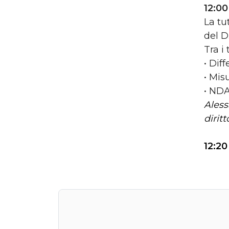
12:0
La tu
del D
Tra i
• Dif
• Mis
• NDA
Aless
dirit
12:20