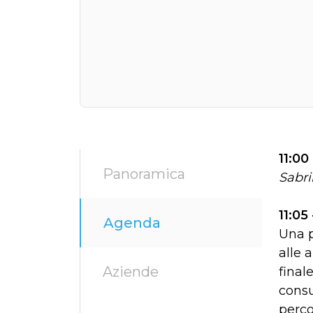
11:00
Panoramica
Sabri
11:05
Agenda
Una p
alle 
Aziende
final
consu
perco