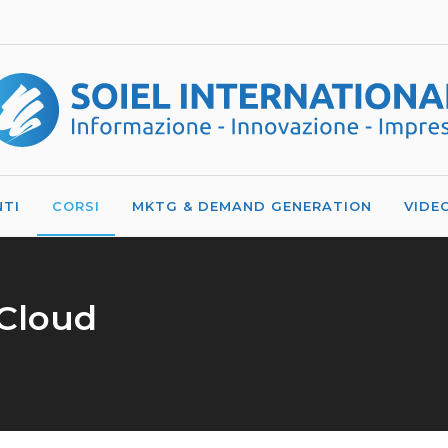
NTI
CORSI
MKTG & DEMAND GENERATION
VIDE
 Cloud