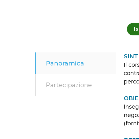
Is
SINT
Panoramica
Il co
contr
perco
Partecipazione
OBIE
Inseg
negoz
(forni