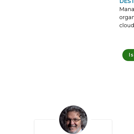
DEST
Manag
organ
clou
Is