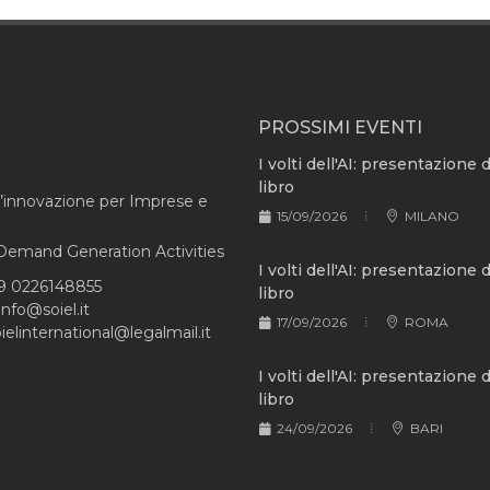
PROSSIMI EVENTI
I volti dell'AI: presentazione 
libro
l’innovazione per Imprese e
15/09/2026
MILANO
e Demand Generation Activities
I volti dell'AI: presentazione 
9 0226148855
libro
info@soiel.it
17/09/2026
ROMA
ielinternational@legalmail.it
I volti dell'AI: presentazione 
libro
24/09/2026
BARI