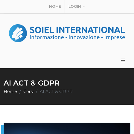
HOME
LOGIN
AI ACT & GDPR
Home
Corsi
AI ACT & GDPR