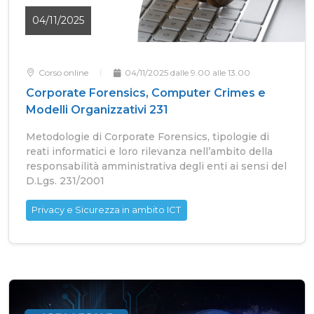
04/11/2025
Corso online
04/11/2025 dalle 9.00 alle 13.00
Corporate Forensics, Computer Crimes e
Modelli Organizzativi 231
Metodologie di Corporate Forensics, tipologie di
reati informatici e loro rilevanza nell’ambito della
responsabilità amministrativa degli enti ai sensi del
D.Lgs. 231/2001
Privacy e Sicurezza in ambito ICT