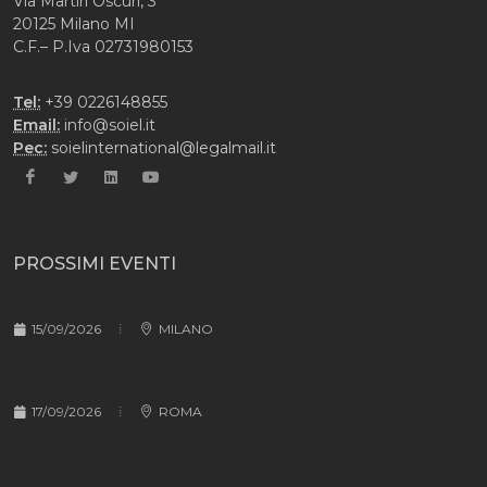
Via Martiri Oscuri, 3
20125 Milano MI
C.F.– P.Iva 02731980153
Tel:
+39 0226148855
Email:
info@soiel.it
Pec:
soielinternational@legalmail.it
PROSSIMI EVENTI
15/09/2026
MILANO
17/09/2026
ROMA