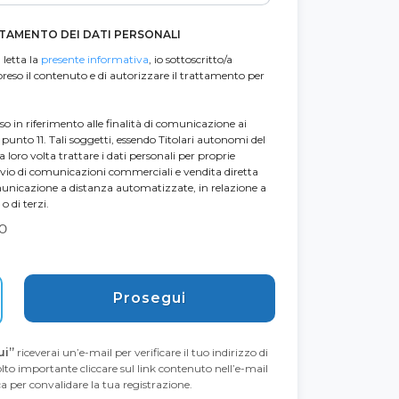
TAMENTO DEI DATI PERSONALI
 letta la
presente informativa
, io sottoscritto/a
reso il contenuto e di autorizzare il trattamento per
nso in riferimento alle finalità di comunicazione ai
l punto 11. Tali soggetti, essendo Titolari autonomi del
oro volta trattare i dati personali per proprie
invio di comunicazioni commerciali e vendita diretta
unicazione a distanza automatizzate, in relazione a
o di terzi.
O
Prosegui
ui”
riceverai un’e-mail per verificare il tuo indirizzo di
lto importante cliccare sul link contenuto nell’e-mail
ica per convalidare la tua registrazione.