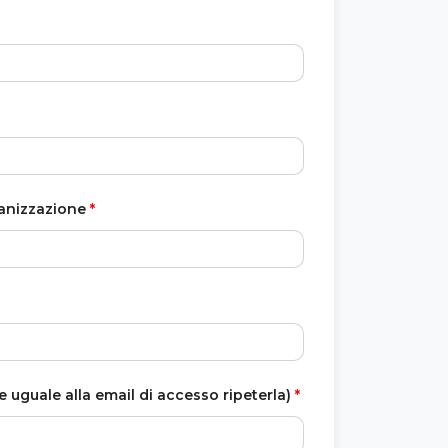
anizzazione
*
e uguale alla email di accesso ripeterla)
*