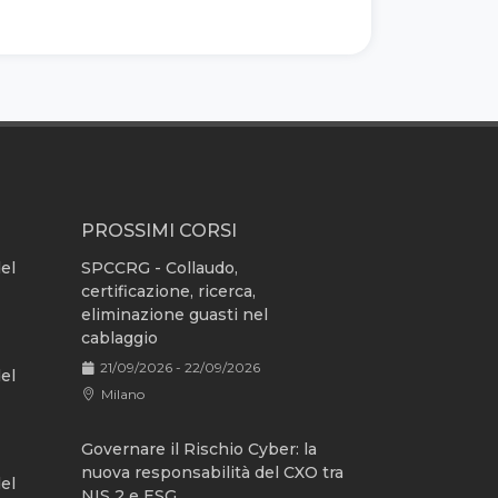
PROSSIMI CORSI
del
SPCCRG - Collaudo,
certificazione, ricerca,
eliminazione guasti nel
cablaggio
21/09/2026 - 22/09/2026
del
Milano
Governare il Rischio Cyber: la
nuova responsabilità del CXO tra
del
NIS 2 e ESG