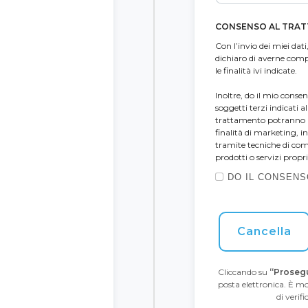
CONSENSO AL TRAT
Con l’invio dei miei dati,
dichiaro di averne comp
le finalità ivi indicate.
Inoltre, do il mio conse
soggetti terzi indicati a
trattamento potranno a l
finalità di marketing, 
tramite tecniche di com
prodotti o servizi propri 
DO IL CONSENS
Cancella
Cliccando su
“Proseg
posta elettronica. È mo
di verif