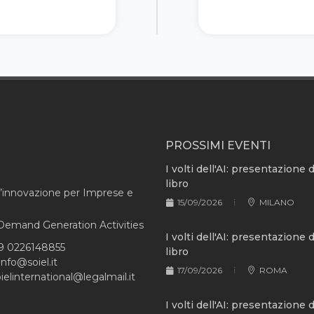
PROSSIMI EVENTI
I volti dell'AI: presentazione 
libro
l’innovazione per Imprese e
15/09/2026
MILANO
e Demand Generation Activities
I volti dell'AI: presentazione 
9 0226148855
libro
info@soiel.it
17/09/2026
ROMA
ielinternational@legalmail.it
I volti dell'AI: presentazione 