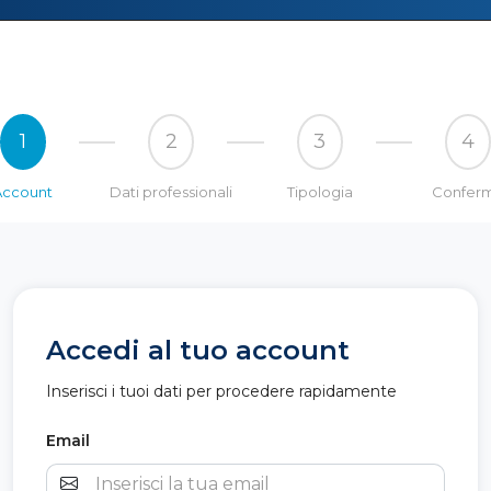
1
2
3
4
Account
Dati professionali
Tipologia
Confer
Accedi al tuo account
Inserisci i tuoi dati per procedere rapidamente
Email