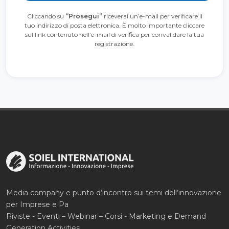
Cliccando su
“Prosegui”
riceverai un’e-mail per verificare il
tuo indirizzo di posta elettronica. È molto importante cliccare
sul link contenuto nell’e-mail di verifica per convalidare la tua
registrazione.
Media company e punto d’incontro sui temi dell’innovazione
per Imprese e Pa
Riviste - Eventi – Webinar – Corsi - Marketing e Demand
Generation Activities