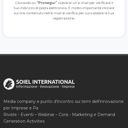
Cliccando su
“Prosegui”
riceverai un’e-mail per verificare il
tuo indirizzo di posta elettronica. È molto importante cliccare
sul link contenuto nell’e-mail di verifica per convalidare la tua
registrazione.
Media company e punto d’incontro sui temi dell’innovazione
per Imprese e Pa
Riviste - Eventi – Webinar – Corsi - Marketing e Demand
Generation Activities