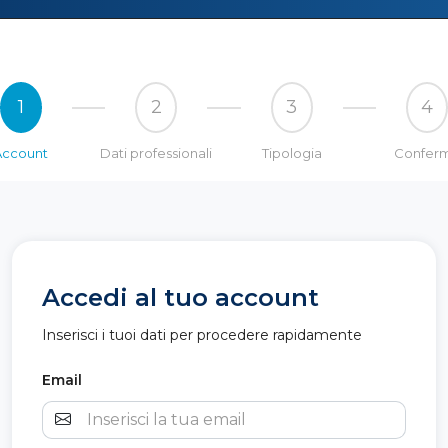
1
2
3
4
Account
Dati professionali
Tipologia
Confer
Accedi al tuo account
Inserisci i tuoi dati per procedere rapidamente
Email