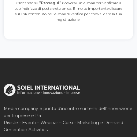
Cliccando su
“Prosegui”
riceverai un’e-mail per verificare il
tuo indirizzo di posta elettronica. È molto importante cliccare
sul link contenuto nell’e-mail di verifica per convalidare la tua
registrazione.
Media company e punto d’incontro sui temi dell’innovazione
per Imprese e Pa
Riviste - Eventi – Webinar – Corsi - Marketing e Demand
Generation Activities