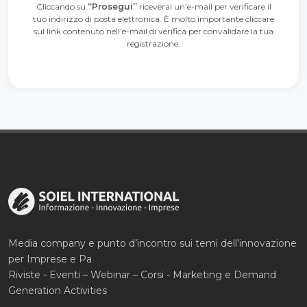
Cliccando su
“Prosegui”
riceverai un’e-mail per verificare il
tuo indirizzo di posta elettronica. È molto importante cliccare
sul link contenuto nell’e-mail di verifica per convalidare la tua
registrazione.
Media company e punto d’incontro sui temi dell’innovazione
per Imprese e Pa
Riviste - Eventi – Webinar – Corsi - Marketing e Demand
Generation Activities